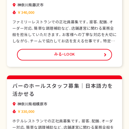
神奈川県藤沢市
￥340,000
ファミリーレストランでの正社員募集です。接客、配膳、オ
ーダー対応、簡単な調理補助など、店舗運営に関わる業務全
般を担当していただきます。お客様への丁寧な対応を大切に
しながら、チームで協力してお店を支える仕事です。特定技
能ビザをお持ちの外国人スタッフも多く在籍し、安心して働
ける環境です。未経験の方でも研修制度があり、日本の飲食
みる・LOOK
サービスを基礎から学べます。正社員として安定した雇用形
態で、長期的なキャリア形成が可能です。シフ…
バーのホールスタッフ募集｜日本語力を
活かせる
神奈川県相模原市
￥330,000
ホテルレストランでの正社員募集です。接客、配膳、オーダ
ー対応、簡単な調理補助など、店舗運営に関わる業務全般を