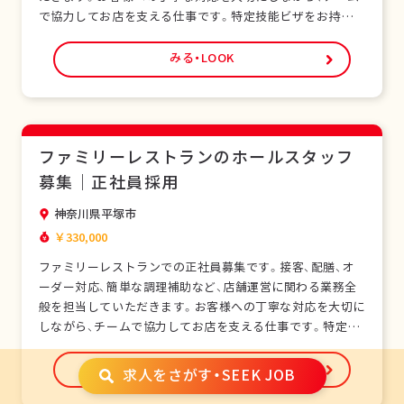
で協力してお店を支える仕事です。特定技能ビザをお持ちの
外国人スタッフも多く在籍し、安心して働ける環境です。未
経験の方でも研修制度があり、日本の飲食サービスを基礎か
みる・LOOK
ら学べます。正社員として安定した雇用形態で、長期的なキ
ャリア形成が可能です。シフト制勤務で、現…
ファミリーレストランのホールスタッフ
募集｜正社員採用
神奈川県平塚市
￥330,000
ファミリーレストランでの正社員募集です。接客、配膳、オ
ーダー対応、簡単な調理補助など、店舗運営に関わる業務全
般を担当していただきます。お客様への丁寧な対応を大切に
しながら、チームで協力してお店を支える仕事です。特定技
能ビザをお持ちの外国人スタッフも多く在籍し、安心して働
ける環境です。未経験の方でも研修制度があり、日本の飲食
みる・LOOK
求人をさがす・SEEK JOB
サービスを基礎から学べます。正社員として安定した雇用形