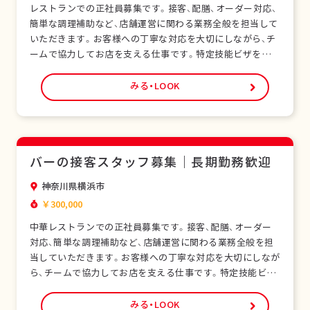
レストランでの正社員募集です。接客、配膳、オーダー対応、
簡単な調理補助など、店舗運営に関わる業務全般を担当して
いただきます。お客様への丁寧な対応を大切にしながら、チ
ームで協力してお店を支える仕事です。特定技能ビザをお持
ちの外国人スタッフも多く在籍し、安心して働ける環境で
す。未経験の方でも研修制度があり、日本の飲食サービスを
みる・LOOK
基礎から学べます。正社員として安定した雇用形態で、長期
的なキャリア形成が可能です。シフト制勤務で…
バーの接客スタッフ募集｜長期勤務歓迎
神奈川県横浜市
￥300,000
中華レストランでの正社員募集です。接客、配膳、オーダー
対応、簡単な調理補助など、店舗運営に関わる業務全般を担
当していただきます。お客様への丁寧な対応を大切にしなが
ら、チームで協力してお店を支える仕事です。特定技能ビザ
をお持ちの外国人スタッフも多く在籍し、安心して働ける環
境です。未経験の方でも研修制度があり、日本の飲食サービ
みる・LOOK