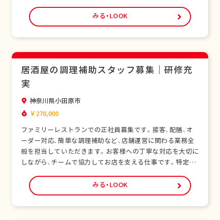
国人スタッフも多く在籍し、安心して働ける環境です。未経
験の方でも研修制度があり、日本の飲食サービスを基礎から
みる・LOOK
学べます。正社員として安定した雇用形態で、長期的なキャ
リア形成が可能です。シフト制勤務で、現場…
居酒屋の調理補助スタッフ募集｜研修充
実
神奈川県小田原市
￥270,000
ファミリーレストランでの正社員募集です。接客、配膳、オ
ーダー対応、簡単な調理補助など、店舗運営に関わる業務全
般を担当していただきます。お客様への丁寧な対応を大切に
しながら、チームで協力してお店を支える仕事です。特定技
能ビザをお持ちの外国人スタッフも多く在籍し、安心して働
ける環境です。未経験の方でも研修制度があり、日本の飲食
みる・LOOK
サービスを基礎から学べます。正社員として安定した雇用形
態で、長期的なキャリア形成が可能です。シフ…