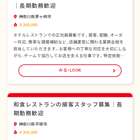
｜長期勤務歓迎
神奈川県茅ヶ崎市
￥360,000
ホテルレストランでの正社員募集です。接客、配膳、オーダ
ー対応、簡単な調理補助など、店舗運営に関わる業務全般を
担当していただきます。お客様への丁寧な対応を大切にしな
がら、チームで協力してお店を支える仕事です。特定技能ビ
ザをお持ちの外国人スタッフも多く在籍し、安心して働ける
環境です。未経験の方でも研修制度があり、日本の飲食サー
みる・LOOK
ビスを基礎から学べます。正社員として安定した雇用形態
で、長期的なキャリア形成が可能です。シフト制…
和食レストランの接客スタッフ募集｜長
期勤務歓迎
神奈川県平塚市
￥350,000