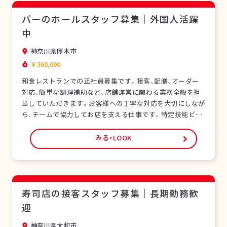
バーのホールスタッフ募集｜外国人活躍
中
神奈川県厚木市
￥360,000
和食レストランでの正社員募集です。接客、配膳、オーダー
対応、簡単な調理補助など、店舗運営に関わる業務全般を担
当していただきます。お客様への丁寧な対応を大切にしなが
ら、チームで協力してお店を支える仕事です。特定技能ビザ
をお持ちの外国人スタッフも多く在籍し、安心して働ける環
境です。未経験の方でも研修制度があり、日本の飲食サービ
みる・LOOK
スを基礎から学べます。正社員として安定した雇用形態で、
長期的なキャリア形成が可能です。シフト制勤…
寿司店の接客スタッフ募集｜長期勤務歓
迎
神奈川県大和市