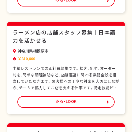
みる・LOOK
ら学べます。正社員として安定した雇用形態で、長期的なキ
ャリア形成が可能です。シフト制勤務で、現…
ラーメン店の店舗スタッフ募集｜日本語
力を活かせる
神奈川県相模原市
￥310,000
中華レストランでの正社員募集です。接客、配膳、オーダー
対応、簡単な調理補助など、店舗運営に関わる業務全般を担
当していただきます。お客様への丁寧な対応を大切にしなが
ら、チームで協力してお店を支える仕事です。特定技能ビザ
をお持ちの外国人スタッフも多く在籍し、安心して働ける環
境です。未経験の方でも研修制度があり、日本の飲食サービ
みる・LOOK
スを基礎から学べます。正社員として安定した雇用形態で、
長期的なキャリア形成が可能です。シフト制勤…