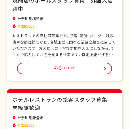
焼肉店のホールスタッフ募集｜外国人活
躍中
神奈川県横浜市
￥320,000
レストランでの正社員募集です。接客、配膳、オーダー対応、
簡単な調理補助など、店舗運営に関わる業務全般を担当して
いただきます。お客様への丁寧な対応を大切にしながら、チ
ームで協力してお店を支える仕事です。特定技能ビザをお持
ちの外国人スタッフも多く在籍し、安心して働ける環境で
す。未経験の方でも研修制度があり、日本の飲食サービスを
みる・LOOK
基礎から学べます。正社員として安定した雇用形態で、長期
的なキャリア形成が可能です。シフト制勤務で…
ホテルレストランの接客スタッフ募集｜
未経験歓迎
神奈川県鎌倉市
￥310,000