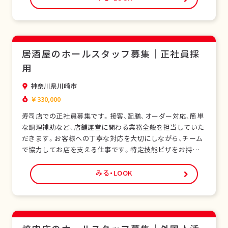
学べます。正社員として安定した雇用形態で、長期的なキャ
リア形成が可能です。シフト制勤務で、現場…
居酒屋のホールスタッフ募集｜正社員採
用
神奈川県川崎市
￥330,000
寿司店での正社員募集です。接客、配膳、オーダー対応、簡単
な調理補助など、店舗運営に関わる業務全般を担当していた
だきます。お客様への丁寧な対応を大切にしながら、チーム
で協力してお店を支える仕事です。特定技能ビザをお持ちの
外国人スタッフも多く在籍し、安心して働ける環境です。未
経験の方でも研修制度があり、日本の飲食サービスを基礎か
みる・LOOK
ら学べます。正社員として安定した雇用形態で、長期的なキ
ャリア形成が可能です。シフト制勤務で、現…