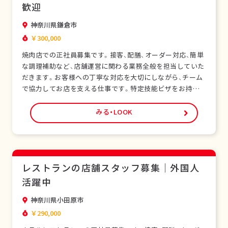
歓迎
神奈川県鎌倉市
￥300,000
焼肉店での正社員募集です。接客、配膳、オーダー対応、簡単
な調理補助など、店舗運営に関わる業務全般を担当していた
だきます。お客様への丁寧な対応を大切にしながら、チーム
で協力してお店を支える仕事です。特定技能ビザをお持ちの
外国人スタッフも多く在籍し、安心して働ける環境です。未
経験の方でも研修制度があり、日本の飲食サービスを基礎か
みる・LOOK
ら学べます。正社員として安定した雇用形態で、長期的なキ
ャリア形成が可能です。シフト制勤務で、現…
レストランの店舗スタッフ募集｜外国人
活躍中
神奈川県小田原市
￥290,000