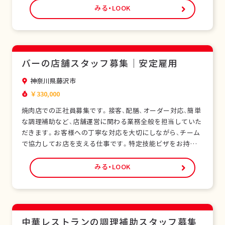
未経験の方でも研修制度があり、日本の飲食サービスを基礎
みる・LOOK
から学べます。正社員として安定した雇用形態で、長期的な
キャリア形成が可能です。シフト制勤務で、…
バーの店舗スタッフ募集｜安定雇用
神奈川県藤沢市
￥330,000
焼肉店での正社員募集です。接客、配膳、オーダー対応、簡単
な調理補助など、店舗運営に関わる業務全般を担当していた
だきます。お客様への丁寧な対応を大切にしながら、チーム
で協力してお店を支える仕事です。特定技能ビザをお持ちの
外国人スタッフも多く在籍し、安心して働ける環境です。未
経験の方でも研修制度があり、日本の飲食サービスを基礎か
みる・LOOK
ら学べます。正社員として安定した雇用形態で、長期的なキ
ャリア形成が可能です。シフト制勤務で、現…
中華レストランの調理補助スタッフ募集