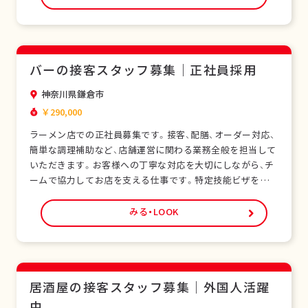
スを基礎から学べます。正社員として安定した雇用形態で、
長期的なキャリア形成が可能です。シフト制勤…
バーの接客スタッフ募集｜正社員採用
神奈川県鎌倉市
￥290,000
ラーメン店での正社員募集です。接客、配膳、オーダー対応、
簡単な調理補助など、店舗運営に関わる業務全般を担当して
いただきます。お客様への丁寧な対応を大切にしながら、チ
ームで協力してお店を支える仕事です。特定技能ビザをお持
ちの外国人スタッフも多く在籍し、安心して働ける環境で
す。未経験の方でも研修制度があり、日本の飲食サービスを
みる・LOOK
基礎から学べます。正社員として安定した雇用形態で、長期
的なキャリア形成が可能です。シフト制勤務で…
居酒屋の接客スタッフ募集｜外国人活躍
中