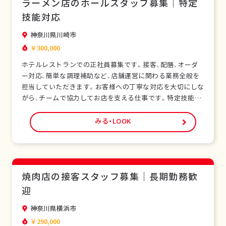
ラーメン店のホールスタッフ募集｜特定
技能対応
神奈川県川崎市
￥300,000
ホテルレストランでの正社員募集です。接客、配膳、オーダ
ー対応、簡単な調理補助など、店舗運営に関わる業務全般を
担当していただきます。お客様への丁寧な対応を大切にしな
がら、チームで協力してお店を支える仕事です。特定技能ビ
ザをお持ちの外国人スタッフも多く在籍し、安心して働ける
環境です。未経験の方でも研修制度があり、日本の飲食サー
みる・LOOK
ビスを基礎から学べます。正社員として安定した雇用形態
で、長期的なキャリア形成が可能です。シフト制…
焼肉店の接客スタッフ募集｜長期勤務歓
迎
神奈川県横浜市
￥290,000