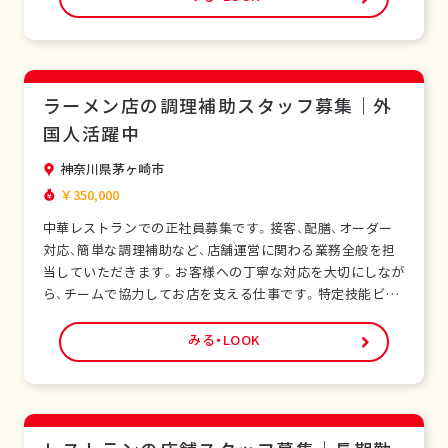
基礎から学べます。正社員として安定した雇用形態で、長期
的なキャリア形成が可能です。シフト制勤務で…
ラーメン店の調理補助スタッフ募集｜外
国人活躍中
神奈川県茅ヶ崎市
￥350,000
中華レストランでの正社員募集です。接客、配膳、オーダー
対応、簡単な調理補助など、店舗運営に関わる業務全般を担
当していただきます。お客様への丁寧な対応を大切にしなが
ら、チームで協力してお店を支える仕事です。特定技能ビザ
をお持ちの外国人スタッフも多く在籍し、安心して働ける環
境です。未経験の方でも研修制度があり、日本の飲食サービ
みる・LOOK
スを基礎から学べます。正社員として安定した雇用形態で、
長期的なキャリア形成が可能です。シフト制勤…