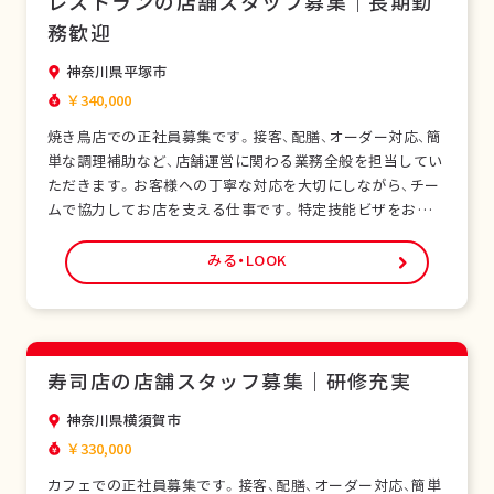
レストランの店舗スタッフ募集｜長期勤
務歓迎
神奈川県平塚市
￥340,000
焼き鳥店での正社員募集です。接客、配膳、オーダー対応、簡
単な調理補助など、店舗運営に関わる業務全般を担当してい
ただきます。お客様への丁寧な対応を大切にしながら、チー
ムで協力してお店を支える仕事です。特定技能ビザをお持ち
の外国人スタッフも多く在籍し、安心して働ける環境です。
未経験の方でも研修制度があり、日本の飲食サービスを基礎
みる・LOOK
から学べます。正社員として安定した雇用形態で、長期的な
キャリア形成が可能です。シフト制勤務で、…
寿司店の店舗スタッフ募集｜研修充実
神奈川県横須賀市
￥330,000
カフェでの正社員募集です。接客、配膳、オーダー対応、簡単