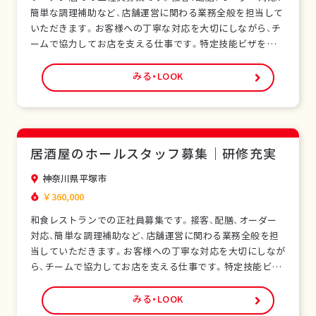
簡単な調理補助など、店舗運営に関わる業務全般を担当して
いただきます。お客様への丁寧な対応を大切にしながら、チ
ームで協力してお店を支える仕事です。特定技能ビザをお持
ちの外国人スタッフも多く在籍し、安心して働ける環境で
す。未経験の方でも研修制度があり、日本の飲食サービスを
みる・LOOK
基礎から学べます。正社員として安定した雇用形態で、長期
的なキャリア形成が可能です。シフト制勤務で…
居酒屋のホールスタッフ募集｜研修充実
神奈川県平塚市
￥360,000
和食レストランでの正社員募集です。接客、配膳、オーダー
対応、簡単な調理補助など、店舗運営に関わる業務全般を担
当していただきます。お客様への丁寧な対応を大切にしなが
ら、チームで協力してお店を支える仕事です。特定技能ビザ
をお持ちの外国人スタッフも多く在籍し、安心して働ける環
境です。未経験の方でも研修制度があり、日本の飲食サービ
みる・LOOK
スを基礎から学べます。正社員として安定した雇用形態で、