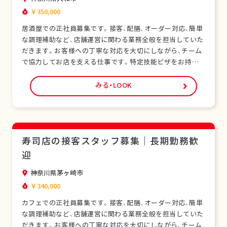
￥350,000
居酒屋での正社員募集です。接客、配膳、オーダー対応、簡単
な調理補助など、店舗運営に関わる業務全般を担当していた
だきます。お客様への丁寧な対応を大切にしながら、チーム
で協力してお店を支える仕事です。特定技能ビザをお持ちの
外国人スタッフも多く在籍し、安心して働ける環境です。未
経験の方でも研修制度があり、日本の飲食サービスを基礎か
みる・LOOK
ら学べます。正社員として安定した雇用形態で、長期的なキ
ャリア形成が可能です。シフト制勤務で、現…
寿司店の接客スタッフ募集｜長期勤務歓
迎
神奈川県茅ヶ崎市
￥340,000
カフェでの正社員募集です。接客、配膳、オーダー対応、簡単
な調理補助など、店舗運営に関わる業務全般を担当していた
だきます。お客様への丁寧な対応を大切にしながら、チーム