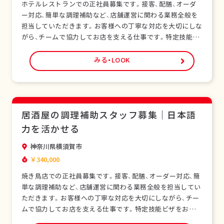
ホテルレストランでの正社員募集です。接客、配膳、オーダ
ー対応、簡単な調理補助など、店舗運営に関わる業務全般を
担当していただきます。お客様への丁寧な対応を大切にしな
がら、チームで協力してお店を支える仕事です。特定技能ビ
ザをお持ちの外国人スタッフも多く在籍し、安心して働ける
環境です。未経験の方でも研修制度があり、日本の飲食サー
みる・LOOK
ビスを基礎から学べます。正社員として安定した雇用形態
で、長期的なキャリア形成が可能です。シフト制…
居酒屋の調理補助スタッフ募集｜日本語
力を活かせる
神奈川県横須賀市
￥340,000
焼き鳥店での正社員募集です。接客、配膳、オーダー対応、簡
単な調理補助など、店舗運営に関わる業務全般を担当してい
ただきます。お客様への丁寧な対応を大切にしながら、チー
ムで協力してお店を支える仕事です。特定技能ビザをお持ち
の外国人スタッフも多く在籍し、安心して働ける環境です。