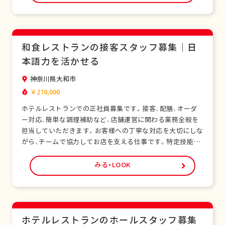
基礎から学べます。正社員として安定した雇用形態で、長期
的なキャリア形成が可能です。シフト制勤務で…
和食レストランの接客スタッフ募集｜日
本語力を活かせる
神奈川県大和市
￥270,000
ホテルレストランでの正社員募集です。接客、配膳、オーダ
ー対応、簡単な調理補助など、店舗運営に関わる業務全般を
担当していただきます。お客様への丁寧な対応を大切にしな
がら、チームで協力してお店を支える仕事です。特定技能ビ
ザをお持ちの外国人スタッフも多く在籍し、安心して働ける
環境です。未経験の方でも研修制度があり、日本の飲食サー
みる・LOOK
ビスを基礎から学べます。正社員として安定した雇用形態
で、長期的なキャリア形成が可能です。シフト制…
ホテルレストランのホールスタッフ募集