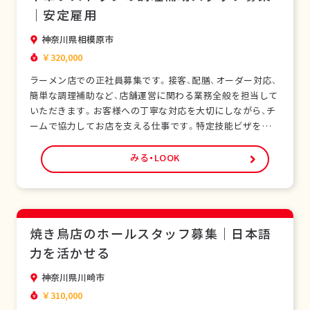
｜安定雇用
神奈川県相模原市
￥320,000
ラーメン店での正社員募集です。接客、配膳、オーダー対応、
簡単な調理補助など、店舗運営に関わる業務全般を担当して
いただきます。お客様への丁寧な対応を大切にしながら、チ
ームで協力してお店を支える仕事です。特定技能ビザをお持
ちの外国人スタッフも多く在籍し、安心して働ける環境で
す。未経験の方でも研修制度があり、日本の飲食サービスを
みる・LOOK
基礎から学べます。正社員として安定した雇用形態で、長期
的なキャリア形成が可能です。シフト制勤務で…
焼き鳥店のホールスタッフ募集｜日本語
力を活かせる
神奈川県川崎市
￥310,000