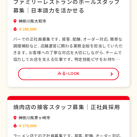
ファミリーレストランのホールスタッフ
募集｜日本語力を活かせる
神奈川県大和市
￥280,000
バーでの正社員募集です。接客、配膳、オーダー対応、簡単な
調理補助など、店舗運営に関わる業務全般を担当していただ
きます。お客様への丁寧な対応を大切にしながら、チームで
協力してお店を支える仕事です。特定技能ビザをお持ちの外
国人スタッフも多く在籍し、安心して働ける環境です。未経
験の方でも研修制度があり、日本の飲食サービスを基礎から
みる・LOOK
学べます。正社員として安定した雇用形態で、長期的なキャ
リア形成が可能です。シフト制勤務で、現場…
焼肉店の接客スタッフ募集｜正社員採用
神奈川県茅ヶ崎市
￥270,000
ラーメン店での正社員募集です。接客、配膳、オーダー対応、