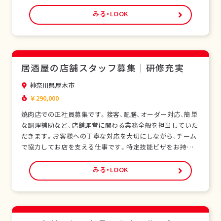
ちの外国人スタッフも多く在籍し、安心して働ける環境で
す。未経験の方でも研修制度があり、日本の飲食サービスを
みる・LOOK
基礎から学べます。正社員として安定した雇用形態で、長期
的なキャリア形成が可能です。シフト制勤務で…
居酒屋の店舗スタッフ募集｜研修充実
神奈川県厚木市
￥290,000
焼肉店での正社員募集です。接客、配膳、オーダー対応、簡単
な調理補助など、店舗運営に関わる業務全般を担当していた
だきます。お客様への丁寧な対応を大切にしながら、チーム
で協力してお店を支える仕事です。特定技能ビザをお持ちの
外国人スタッフも多く在籍し、安心して働ける環境です。未
経験の方でも研修制度があり、日本の飲食サービスを基礎か
みる・LOOK
ら学べます。正社員として安定した雇用形態で、長期的なキ
ャリア形成が可能です。シフト制勤務で、現…