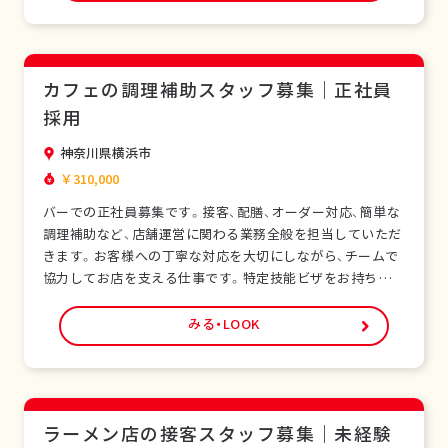
ら学べます。正社員として安定した雇用形態で、長期的なキ
ャリア形成が可能です。シフト制勤務で、現…
カフェの調理補助スタッフ募集｜正社員
採用
神奈川県横浜市
￥310,000
バーでの正社員募集です。接客、配膳、オーダー対応、簡単な
調理補助など、店舗運営に関わる業務全般を担当していただ
きます。お客様への丁寧な対応を大切にしながら、チームで
協力してお店を支える仕事です。特定技能ビザをお持ちの外
国人スタッフも多く在籍し、安心して働ける環境です。未経
験の方でも研修制度があり、日本の飲食サービスを基礎から
みる・LOOK
学べます。正社員として安定した雇用形態で、長期的なキャ
リア形成が可能です。シフト制勤務で、現場…
ラーメン店の接客スタッフ募集｜未経験