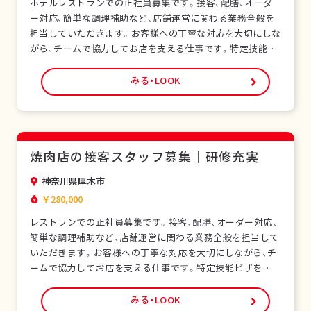
ホテルレストランでの正社員募集です。接客、配膳、オーダ
ー対応、簡単な調理補助など、店舗運営に関わる業務全般を
担当していただきます。お客様への丁寧な対応を大切にしな
がら、チームで協力してお店を支える仕事です。特定技能ビ
ザをお持ちの外国人スタッフも多く在籍し、安心して働ける
環境です。未経験の方でも研修制度があり、日本の飲食サー
みる・LOOK
ビスを基礎から学べます。正社員として安定した雇用形態
で、長期的なキャリア形成が可能です。シフト制…
焼肉店の接客スタッフ募集｜研修充実
神奈川県厚木市
￥280,000
レストランでの正社員募集です。接客、配膳、オーダー対応、
簡単な調理補助など、店舗運営に関わる業務全般を担当して
いただきます。お客様への丁寧な対応を大切にしながら、チ
ームで協力してお店を支える仕事です。特定技能ビザをお持
ちの外国人スタッフも多く在籍し、安心して働ける環境で
す。未経験の方でも研修制度があり、日本の飲食サービスを
みる・LOOK