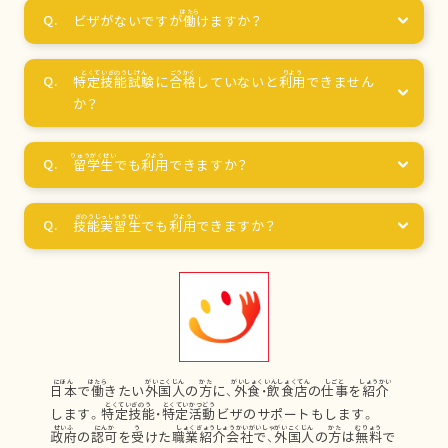
ビザがないですが
働
けますか？
特定技能試験
に
合格
していないと
利用
できません
か？
留学生
でも
利用
できますか？
技能実習生
でも
利用
できますか？
日本
で
働
きたい
外国人
の
方
に、
外食
・
飲食店
の
仕事
を
紹介
します。
特定技能
・
特定活動
ビザのサポートもします。
政府
の
認可
を
受
けた
職業紹介会社
で、
外国人
の
方
は
無料
で