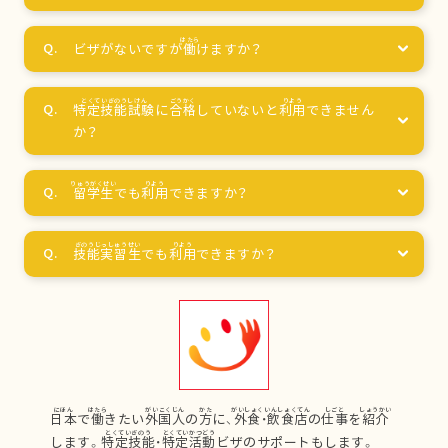
ビザがないですが
働
けますか？
特定技能試験
に
合格
していないと
利用
できません
か？
留学生
でも
利用
できますか？
技能実習生
でも
利用
できますか？
日本
で
働
きたい
外国人
の
方
に、
外食
・
飲食店
の
仕事
を
紹介
します。
特定技能
・
特定活動
ビザのサポートもします。