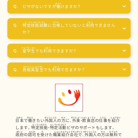
ビザがないですが
働
けますか？
特定技能試験
に
合格
していないと
利用
できません
か？
留学生
でも
利用
できますか？
技能実習生
でも
利用
できますか？
日本
で
働
きたい
外国人
の
方
に、
外食
・
飲食店
の
仕事
を
紹介
します。
特定技能
・
特定活動
ビザのサポートもします。
政府
の
認可
を
受
けた
職業紹介会社
で、
外国人
の
方
は
無料
で