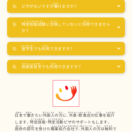
ビザがないですが
働
けますか？
特定技能試験
に
合格
していないと
利用
できません
か？
留学生
でも
利用
できますか？
技能実習生
でも
利用
できますか？
日本
で
働
きたい
外国人
の
方
に、
外食
・
飲食店
の
仕事
を
紹介
します。
特定技能
・
特定活動
ビザのサポートもします。
政府
の
認可
を
受
けた
職業紹介会社
で、
外国人
の
方
は
無料
で