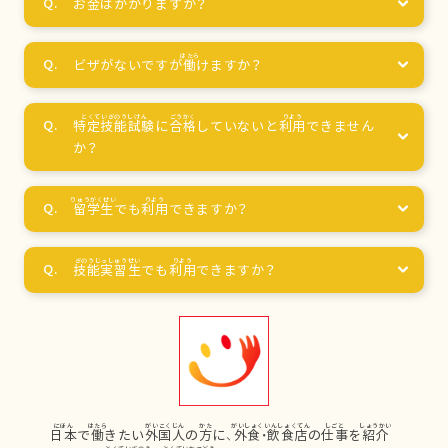
お
金
はかかりますか？
ビザがないですが
働
けますか？
特定技能試験
に
合格
していないと
利用
できません
か？
留学生
でも
利用
できますか？
技能実習生
でも
利用
できますか？
日本
で
働
きたい
外国人
の
方
に、
外食
・
飲食店
の
仕事
を
紹介