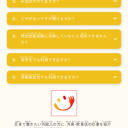
お
金
はかかりますか？
ビザがないですが
働
けますか？
特定技能試験
に
合格
していないと
利用
できません
か？
留学生
でも
利用
できますか？
技能実習生
でも
利用
できますか？
日本
で
働
きたい
外国人
の
方
に、
外食
・
飲食店
の
仕事
を
紹介