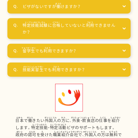
ビザがないですが
働
けますか？
特定技能試験
に
合格
していないと
利用
できません
か？
留学生
でも
利用
できますか？
技能実習生
でも
利用
できますか？
日本
で
働
きたい
外国人
の
方
に、
外食
・
飲食店
の
仕事
を
紹介
します。
特定技能
・
特定活動
ビザのサポートもします。
政府
の
認可
を
受
けた
職業紹介会社
で、
外国人
の
方
は
無料
で