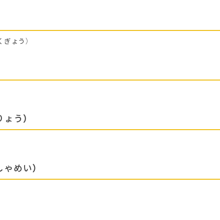
くぎょう）
りょう）
しゃめい）