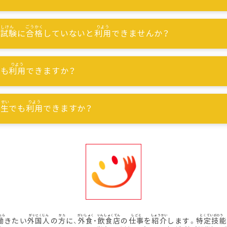
能試験
に
合格
していないと
利用
できませんか？
でも
利用
できますか？
習生
でも
利用
できますか？
働
きたい
外国人
の
方
に、
外食
・
飲食店
の
仕事
を
紹介
します。
特定技能