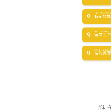
特定技
留学生
技能実
日本
で