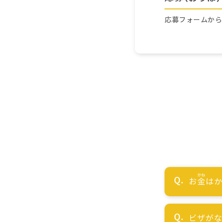
応募フォームか
お
金
はか
ビザが