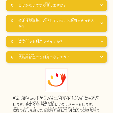
ビザがないですが
働
けますか？
特定技能試験
に
合格
していないと
利用
できません
か？
留学生
でも
利用
できますか？
技能実習生
でも
利用
できますか？
日本
で
働
きたい
外国人
の
方
に、
外食
・
飲食店
の
仕事
を
紹介
します。
特定技能
・
特定活動
ビザのサポートもします。
政府
の
認可
を
受
けた
職業紹介会社
で、
外国人
の
方
は
無料
で