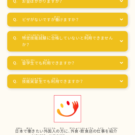
お
金
はかかりますか？
ビザがないですが
働
けますか？
特定技能試験
に
合格
していないと
利用
できません
か？
留学生
でも
利用
できますか？
技能実習生
でも
利用
できますか？
日本
で
働
きたい
外国人
の
方
に、
外食
・
飲食店
の
仕事
を
紹介