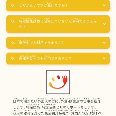
ビザがないですが
働
けますか？
特定技能試験
に
合格
していないと
利用
できません
か？
留学生
でも
利用
できますか？
技能実習生
でも
利用
できますか？
日本
で
働
きたい
外国人
の
方
に、
外食
・
飲食店
の
仕事
を
紹介
します。
特定技能
・
特定活動
ビザのサポートもします。
政府
の
認可
を
受
けた
職業紹介会社
で、
外国人
の
方
は
無料
で