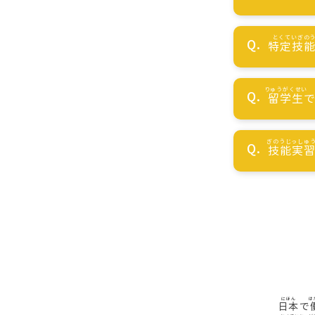
特定技
留学生
技能実
日本
で