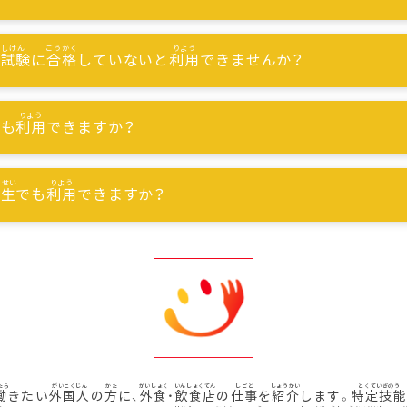
能試験
に
合格
していないと
利用
できませんか？
でも
利用
できますか？
習生
でも
利用
できますか？
働
きたい
外国人
の
方
に、
外食
・
飲食店
の
仕事
を
紹介
します。
特定技能