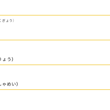
くぎょう）
りょう）
しゃめい）