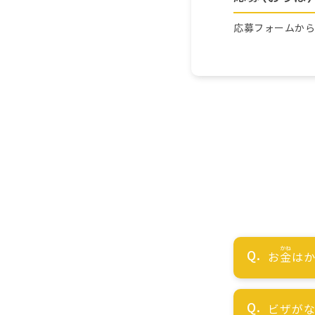
応募フォームか
お
金
はか
ビザが