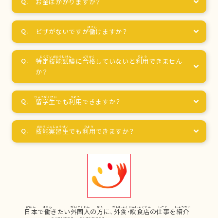
お
金
はかかりますか？
ビザがないですが
働
けますか？
特定技能試験
に
合格
していないと
利用
できません
か？
留学生
でも
利用
できますか？
技能実習生
でも
利用
できますか？
日本
で
働
きたい
外国人
の
方
に、
外食
・
飲食店
の
仕事
を
紹介