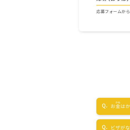
応募フォームか
お
金
はか
ビザが