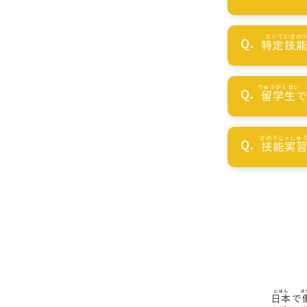
特定技
留学生
技能実
日本
で