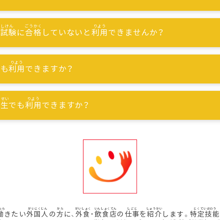
能試験
に
合格
していないと
利用
できませんか？
でも
利用
できますか？
習生
でも
利用
できますか？
働
きたい
外国人
の
方
に、
外食
・
飲食店
の
仕事
を
紹介
します。
特定技能