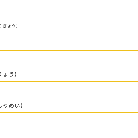
くぎょう）
りょう）
しゃめい）