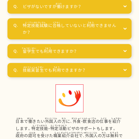
ビザがないですが
働
けますか？
特定技能試験
に
合格
していないと
利用
できません
か？
留学生
でも
利用
できますか？
技能実習生
でも
利用
できますか？
日本
で
働
きたい
外国人
の
方
に、
外食
・
飲食店
の
仕事
を
紹介
します。
特定技能
・
特定活動
ビザのサポートもします。
政府
の
認可
を
受
けた
職業紹介会社
で、
外国人
の
方
は
無料
で