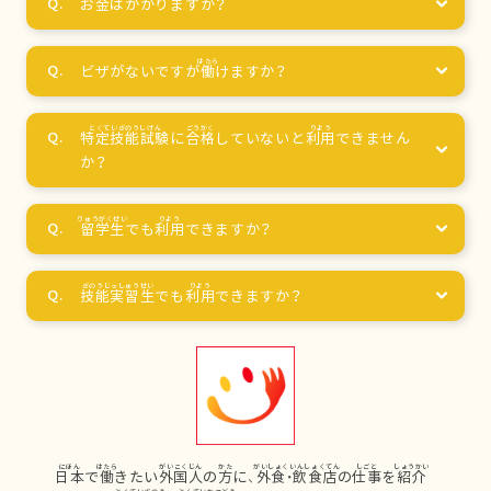
お
金
はかかりますか？
ビザがないですが
働
けますか？
特定技能試験
に
合格
していないと
利用
できません
か？
留学生
でも
利用
できますか？
技能実習生
でも
利用
できますか？
日本
で
働
きたい
外国人
の
方
に、
外食
・
飲食店
の
仕事
を
紹介