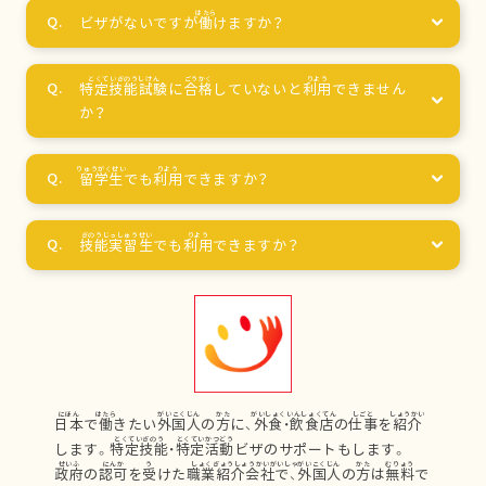
ビザがないですが
働
けますか？
特定技能試験
に
合格
していないと
利用
できません
か？
留学生
でも
利用
できますか？
技能実習生
でも
利用
できますか？
日本
で
働
きたい
外国人
の
方
に、
外食
・
飲食店
の
仕事
を
紹介
します。
特定技能
・
特定活動
ビザのサポートもします。
政府
の
認可
を
受
けた
職業紹介会社
で、
外国人
の
方
は
無料
で