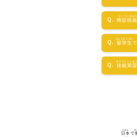
特定技
留学生
技能実
日本
で