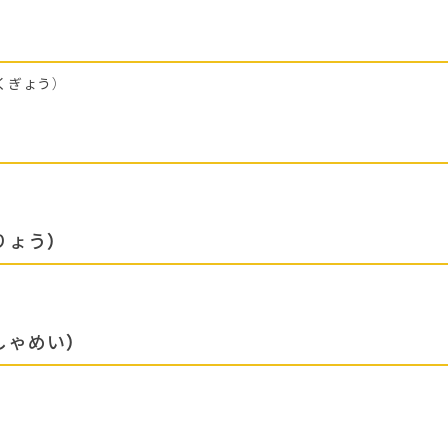
くぎょう）
りょう）
しゃめい）