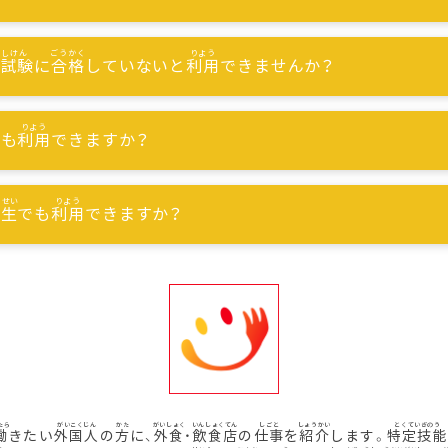
能試験
に
合格
していないと
利用
できませんか？
でも
利用
できますか？
習生
でも
利用
できますか？
働
きたい
外国人
の
方
に、
外食
・
飲食店
の
仕事
を
紹介
します。
特定技能