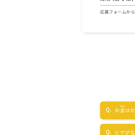
応募フォームか
お
金
はか
ビザが