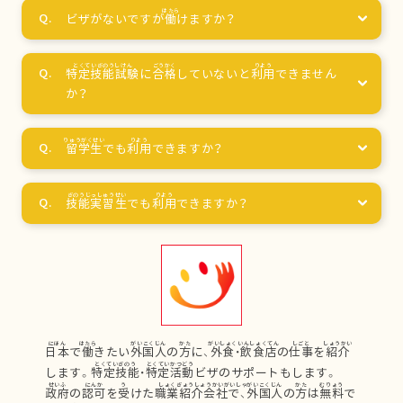
ビザがないですが
働
けますか？
特定技能試験
に
合格
していないと
利用
できません
か？
留学生
でも
利用
できますか？
技能実習生
でも
利用
できますか？
日本
で
働
きたい
外国人
の
方
に、
外食
・
飲食店
の
仕事
を
紹介
します。
特定技能
・
特定活動
ビザのサポートもします。
政府
の
認可
を
受
けた
職業紹介会社
で、
外国人
の
方
は
無料
で