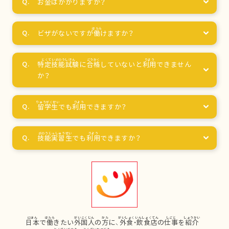
お
金
はかかりますか？
ビザがないですが
働
けますか？
特定技能試験
に
合格
していないと
利用
できません
か？
留学生
でも
利用
できますか？
技能実習生
でも
利用
できますか？
日本
で
働
きたい
外国人
の
方
に、
外食
・
飲食店
の
仕事
を
紹介