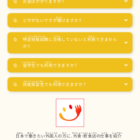
お
金
はかかりますか？
ビザがないですが
働
けますか？
特定技能試験
に
合格
していないと
利用
できません
か？
留学生
でも
利用
できますか？
技能実習生
でも
利用
できますか？
日本
で
働
きたい
外国人
の
方
に、
外食
・
飲食店
の
仕事
を
紹介