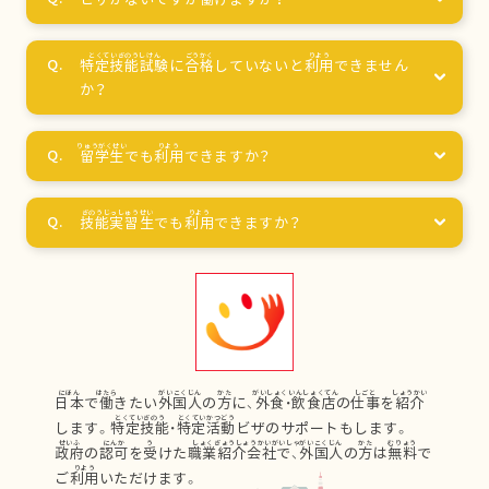
特定技能試験
に
合格
していないと
利用
できません
か？
留学生
でも
利用
できますか？
技能実習生
でも
利用
できますか？
日本
で
働
きたい
外国人
の
方
に、
外食
・
飲食店
の
仕事
を
紹介
します。
特定技能
・
特定活動
ビザのサポートもします。
政府
の
認可
を
受
けた
職業紹介会社
で、
外国人
の
方
は
無料
で
ご
利用
いただけます。