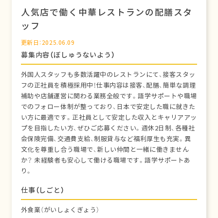
人気店で働く中華レストランの配膳スタ
ッフ
更新日：2025.06.09
募集内容（ぼしゅうないよう）
外国人スタッフも多数活躍中のレストランにて、接客スタッ
フの正社員を積極採用中！仕事内容は接客、配膳、簡単な調理
補助や店舗運営に関わる業務全般です。語学サポートや職場
でのフォロー体制が整っており、日本で安定した職に就きた
い方に最適です。正社員として安定した収入とキャリアアッ
プを目指したい方、ぜひご応募ください。週休2日制、各種社
会保険完備、交通費支給、制服貸与など福利厚生も充実。異
文化を尊重し合う職場で、新しい仲間と一緒に働きません
か？ 未経験者も安心して働ける職場です。語学サポートあ
り。
仕事（しごと）
外食業（がいしょくぎょう）