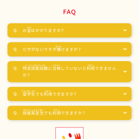
FAQ
お
金
はかかりますか？
ビザがないですが
働
けますか？
特定技能試験
に
合格
していないと
利用
できません
か？
留学生
でも
利用
できますか？
技能実習生
でも
利用
できますか？