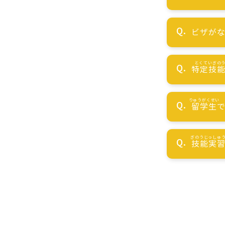
ビザが
特定技
留学生
技能実