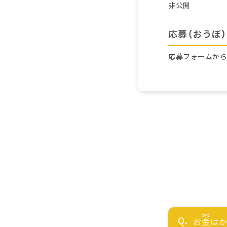
非公開
応募（おうぼ）
応募フォームか
お
金
はか