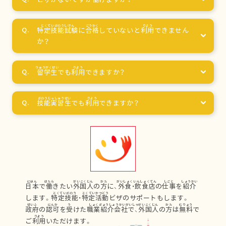
特定技能試験
に
合格
していないと
利用
できません
か？
留学生
でも
利用
できますか？
技能実習生
でも
利用
できますか？
日本
で
働
きたい
外国人
の
方
に、
外食
・
飲食店
の
仕事
を
紹介
します。
特定技能
・
特定活動
ビザのサポートもします。
政府
の
認可
を
受
けた
職業紹介会社
で、
外国人
の
方
は
無料
で
ご
利用
いただけます。