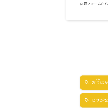
応募フォームか
お
金
はか
ビザが