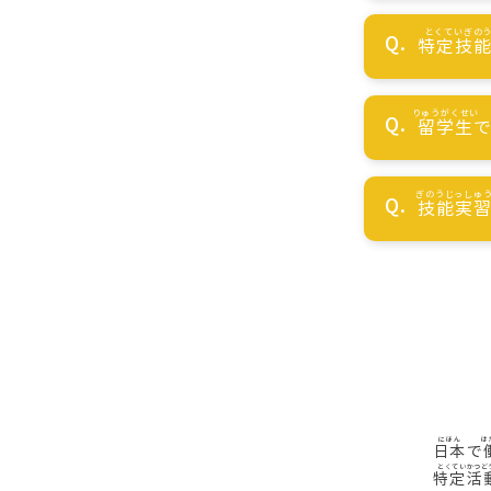
特定技
留学生
技能実
日本
で
特定活