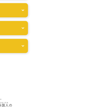
・
外国人
の