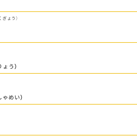
くぎょう）
りょう）
しゃめい）