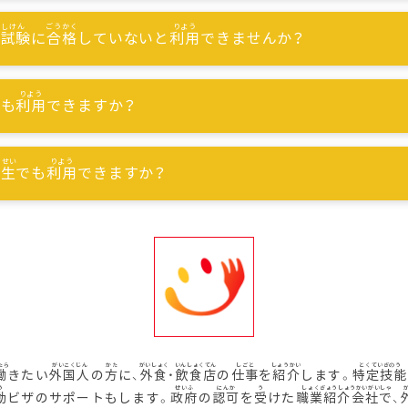
能試験
に
合格
していないと
利用
できませんか？
でも
利用
できますか？
習生
でも
利用
できますか？
働
きたい
外国人
の
方
に、
外食
・
飲食店
の
仕事
を
紹介
します。
特定技能
動
ビザのサポートもします。
政府
の
認可
を
受
けた
職業紹介会社
で、