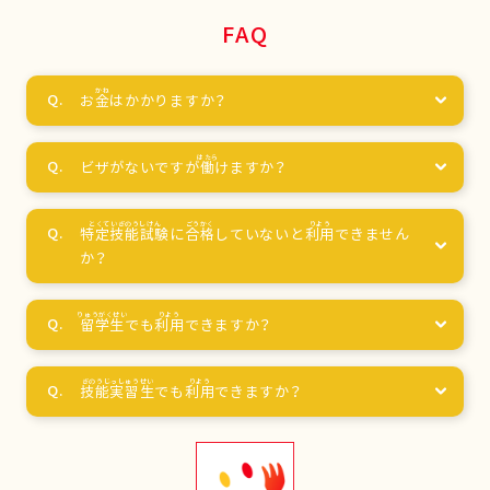
FAQ
お
金
はかかりますか？
ビザがないですが
働
けますか？
特定技能試験
に
合格
していないと
利用
できません
か？
留学生
でも
利用
できますか？
技能実習生
でも
利用
できますか？