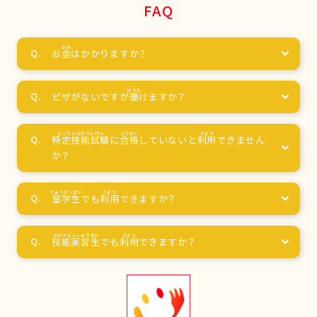
FAQ
お
金
はかかりますか？
ビザがないですが
働
けますか？
特定技能試験
に
合格
していないと
利用
できません
か？
留学生
でも
利用
できますか？
技能実習生
でも
利用
できますか？