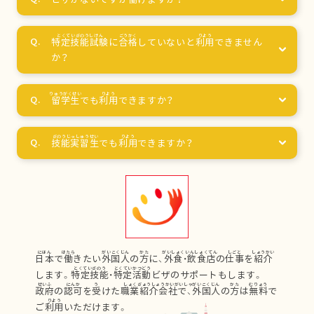
特定技能試験
に
合格
していないと
利用
できません
か？
留学生
でも
利用
できますか？
技能実習生
でも
利用
できますか？
日本
で
働
きたい
外国人
の
方
に、
外食
・
飲食店
の
仕事
を
紹介
します。
特定技能
・
特定活動
ビザのサポートもします。
政府
の
認可
を
受
けた
職業紹介会社
で、
外国人
の
方
は
無料
で
ご
利用
いただけます。