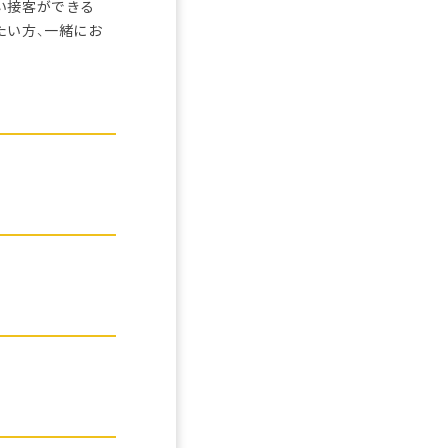
い接客ができる
たい方、一緒にお
。