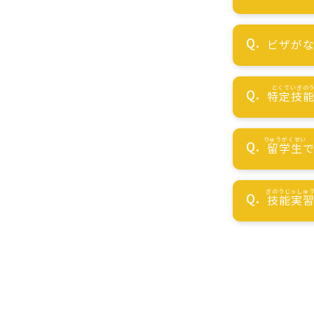
ビザが
特定技
留学生
技能実