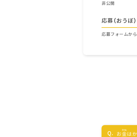
非公開
応募（おうぼ）
応募フォームか
お
金
はか