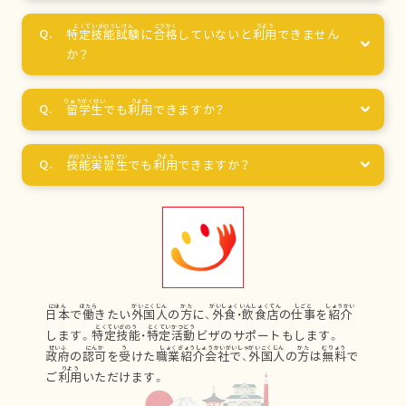
特定技能試験
に
合格
していないと
利用
できません
か？
留学生
でも
利用
できますか？
技能実習生
でも
利用
できますか？
日本
で
働
きたい
外国人
の
方
に、
外食
・
飲食店
の
仕事
を
紹介
します。
特定技能
・
特定活動
ビザのサポートもします。
政府
の
認可
を
受
けた
職業紹介会社
で、
外国人
の
方
は
無料
で
ご
利用
いただけます。