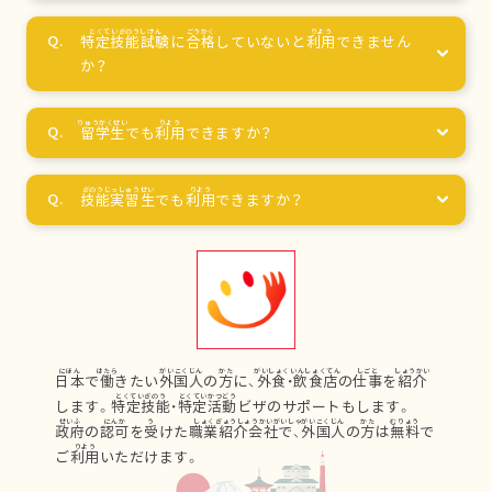
特定技能試験
に
合格
していないと
利用
できません
か？
留学生
でも
利用
できますか？
技能実習生
でも
利用
できますか？
日本
で
働
きたい
外国人
の
方
に、
外食
・
飲食店
の
仕事
を
紹介
します。
特定技能
・
特定活動
ビザのサポートもします。
政府
の
認可
を
受
けた
職業紹介会社
で、
外国人
の
方
は
無料
で
ご
利用
いただけます。