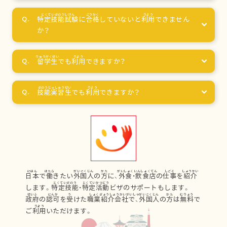
特定技能試験
に
合格
していないと
利用
できません
か？
留学生
でも
利用
できますか？
技能実習生
でも
利用
できますか？
日本
で
働
きたい
外国人
の
方
に、
外食
・
飲食店
の
仕事
を
紹介
します。
特定技能
・
特定活動
ビザのサポートもします。
政府
の
認可
を
受
けた
職業紹介会社
で、
外国人
の
方
は
無料
で
ご
利用
いただけます。