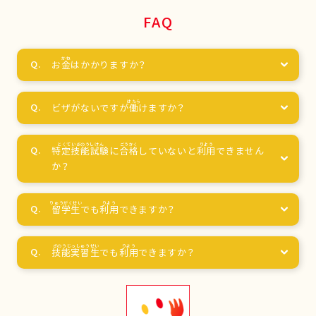
FAQ
お
金
はかかりますか？
ビザがないですが
働
けますか？
特定技能試験
に
合格
していないと
利用
できません
か？
留学生
でも
利用
できますか？
技能実習生
でも
利用
できますか？