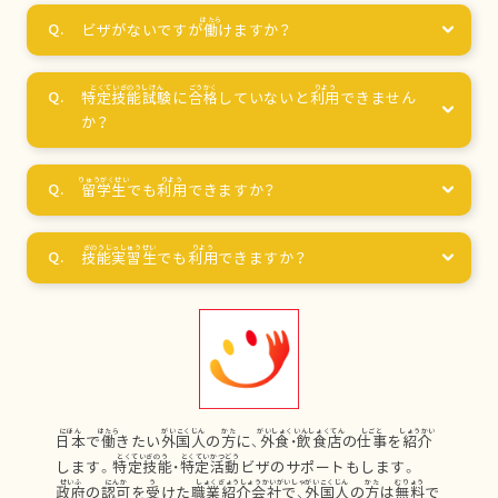
ビザがないですが
働
けますか？
特定技能試験
に
合格
していないと
利用
できません
か？
留学生
でも
利用
できますか？
技能実習生
でも
利用
できますか？
日本
で
働
きたい
外国人
の
方
に、
外食
・
飲食店
の
仕事
を
紹介
します。
特定技能
・
特定活動
ビザのサポートもします。
政府
の
認可
を
受
けた
職業紹介会社
で、
外国人
の
方
は
無料
で