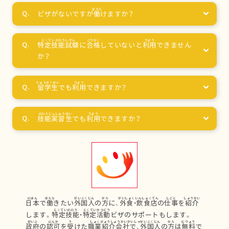
ビザがないですが
働
けますか？
特定技能試験
に
合格
していないと
利用
できません
か？
留学生
でも
利用
できますか？
技能実習生
でも
利用
できますか？
日本
で
働
きたい
外国人
の
方
に、
外食
・
飲食店
の
仕事
を
紹介
します。
特定技能
・
特定活動
ビザのサポートもします。
政府
の
認可
を
受
けた
職業紹介会社
で、
外国人
の
方
は
無料
で