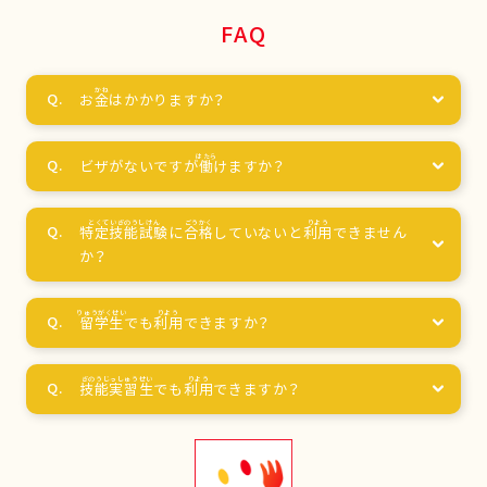
FAQ
お
金
はかかりますか？
ビザがないですが
働
けますか？
特定技能試験
に
合格
していないと
利用
できません
か？
留学生
でも
利用
できますか？
技能実習生
でも
利用
できますか？