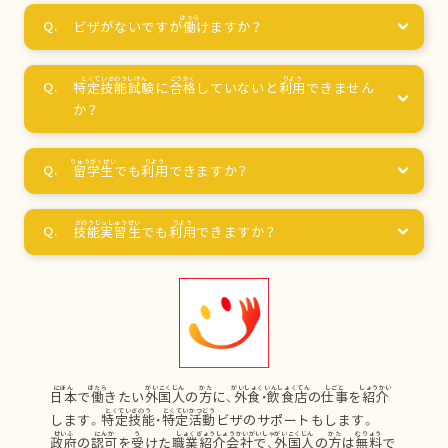
ビザがないですが
働
けますか？
特定技能試験
に
合格
していないと
利用
できません
か？
留学生
でも
利用
できますか？
技能実習生
でも
利用
できますか？
日本
で
働
きたい
外国人
の
方
に、
外食
・
飲食店
の
仕事
を
紹介
します。
特定技能
・
特定活動
ビザのサポートもします。
政府
の
認可
を
受
けた
職業紹介会社
で、
外国人
の
方
は
無料
で