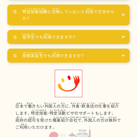
特定技能試験
に
合格
していないと
利用
できません
か？
留学生
でも
利用
できますか？
技能実習生
でも
利用
できますか？
日本
で
働
きたい
外国人
の
方
に、
外食
・
飲食店
の
仕事
を
紹介
します。
特定技能
・
特定活動
ビザのサポートもします。
政府
の
認可
を
受
けた
職業紹介会社
で、
外国人
の
方
は
無料
で
ご
利用
いただけます。