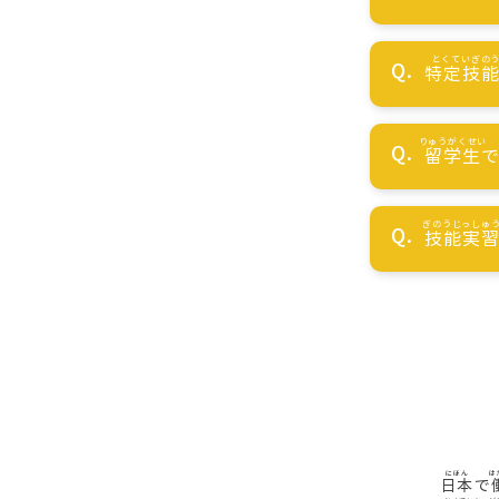
特定技
留学生
技能実
日本
で