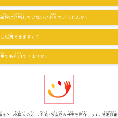
能試験
に
合格
していないと
利用
できませんか？
でも
利用
できますか？
習生
でも
利用
できますか？
働
きたい
外国人
の
方
に、
外食
・
飲食店
の
仕事
を
紹介
します。
特定技能