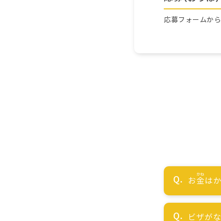
応募フォームか
お
金
はか
ビザが