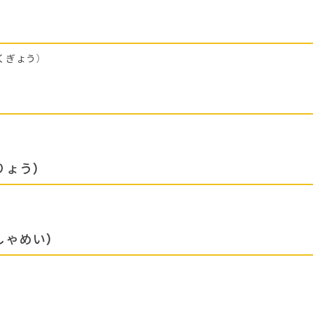
くぎょう）
りょう）
しゃめい）