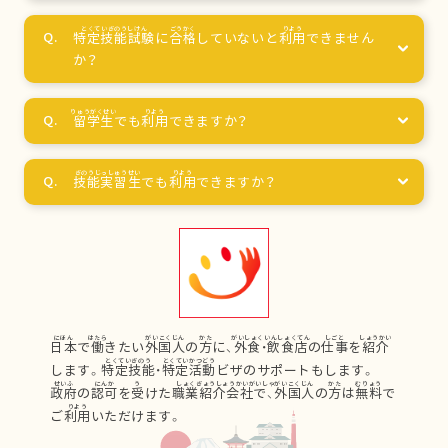
特定技能試験
に
合格
していないと
利用
できません
か？
留学生
でも
利用
できますか？
技能実習生
でも
利用
できますか？
日本
で
働
きたい
外国人
の
方
に、
外食
・
飲食店
の
仕事
を
紹介
します。
特定技能
・
特定活動
ビザのサポートもします。
政府
の
認可
を
受
けた
職業紹介会社
で、
外国人
の
方
は
無料
で
ご
利用
いただけます。