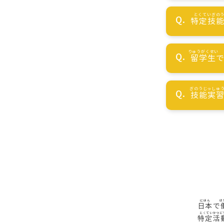
特定技
留学生
技能実
日本
で
特定活