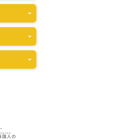
・
外国人
の