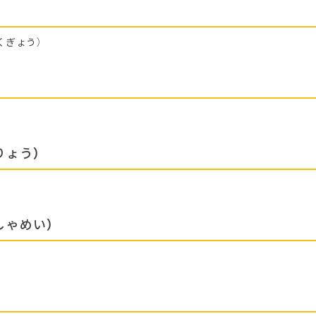
くぎょう）
りょう）
しゃめい）