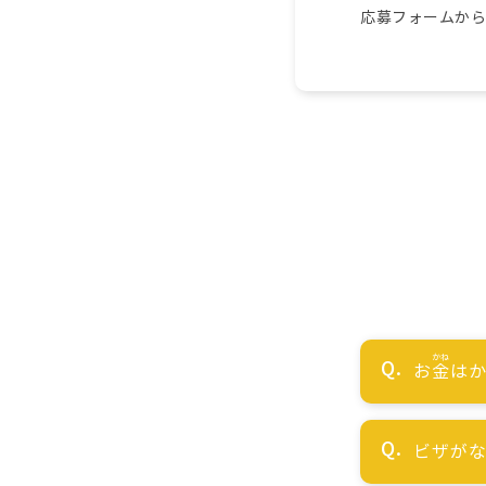
応募フォームか
お
金
はか
ビザが