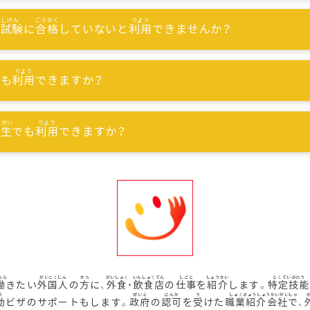
能試験
に
合格
していないと
利用
できませんか？
でも
利用
できますか？
習生
でも
利用
できますか？
働
きたい
外国人
の
方
に、
外食
・
飲食店
の
仕事
を
紹介
します。
特定技能
動
ビザのサポートもします。
政府
の
認可
を
受
けた
職業紹介会社
で、