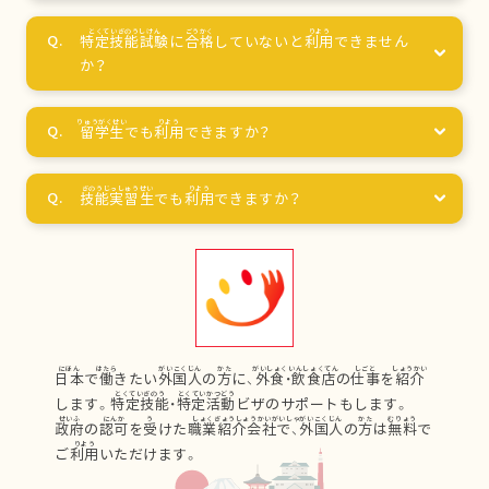
特定技能試験
に
合格
していないと
利用
できません
か？
留学生
でも
利用
できますか？
技能実習生
でも
利用
できますか？
日本
で
働
きたい
外国人
の
方
に、
外食
・
飲食店
の
仕事
を
紹介
します。
特定技能
・
特定活動
ビザのサポートもします。
政府
の
認可
を
受
けた
職業紹介会社
で、
外国人
の
方
は
無料
で
ご
利用
いただけます。