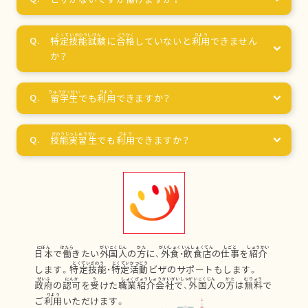
特定技能試験
に
合格
していないと
利用
できません
か？
留学生
でも
利用
できますか？
技能実習生
でも
利用
できますか？
日本
で
働
きたい
外国人
の
方
に、
外食
・
飲食店
の
仕事
を
紹介
します。
特定技能
・
特定活動
ビザのサポートもします。
政府
の
認可
を
受
けた
職業紹介会社
で、
外国人
の
方
は
無料
で
ご
利用
いただけます。