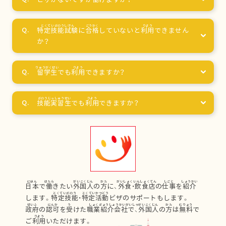
特定技能試験
に
合格
していないと
利用
できません
か？
留学生
でも
利用
できますか？
技能実習生
でも
利用
できますか？
日本
で
働
きたい
外国人
の
方
に、
外食
・
飲食店
の
仕事
を
紹介
します。
特定技能
・
特定活動
ビザのサポートもします。
政府
の
認可
を
受
けた
職業紹介会社
で、
外国人
の
方
は
無料
で
ご
利用
いただけます。