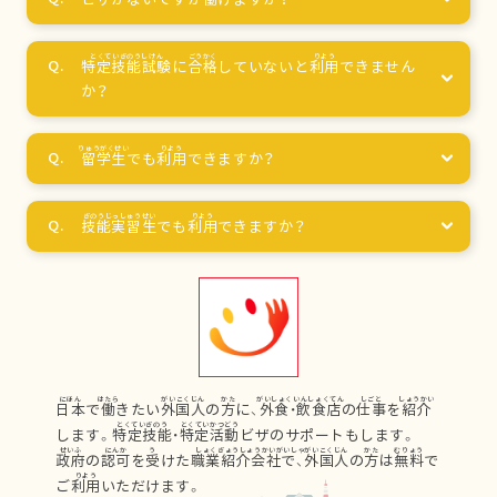
特定技能試験
に
合格
していないと
利用
できません
か？
留学生
でも
利用
できますか？
技能実習生
でも
利用
できますか？
日本
で
働
きたい
外国人
の
方
に、
外食
・
飲食店
の
仕事
を
紹介
します。
特定技能
・
特定活動
ビザのサポートもします。
政府
の
認可
を
受
けた
職業紹介会社
で、
外国人
の
方
は
無料
で
ご
利用
いただけます。