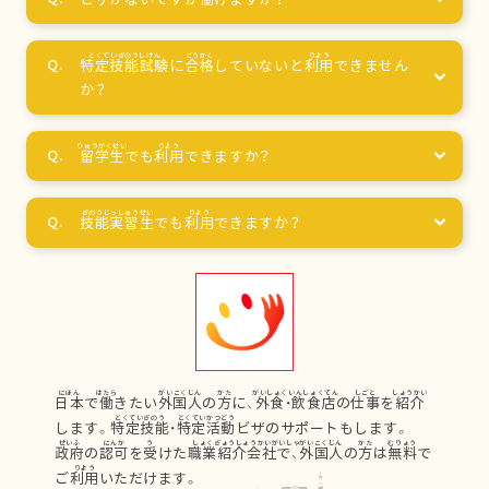
特定技能試験
に
合格
していないと
利用
できません
か？
留学生
でも
利用
できますか？
技能実習生
でも
利用
できますか？
日本
で
働
きたい
外国人
の
方
に、
外食
・
飲食店
の
仕事
を
紹介
します。
特定技能
・
特定活動
ビザのサポートもします。
政府
の
認可
を
受
けた
職業紹介会社
で、
外国人
の
方
は
無料
で
ご
利用
いただけます。