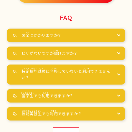
FAQ
お
金
はかかりますか？
ビザがないですが
働
けますか？
特定技能試験
に
合格
していないと
利用
できません
か？
留学生
でも
利用
できますか？
技能実習生
でも
利用
できますか？