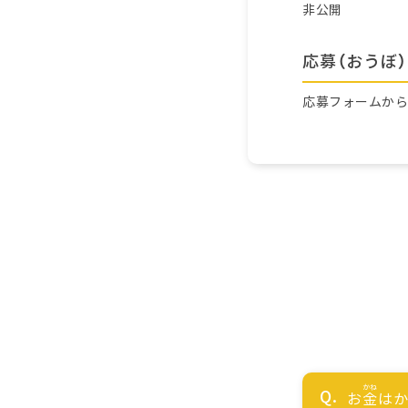
非公開
応募（おうぼ）
応募フォームか
お
金
はか