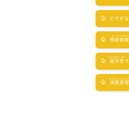
ビザが
特定技
留学生
技能実